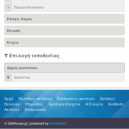
Παλαιά Κατοικία
Επαγγ. Χώρος
Έκταση
Κτίριο
Επιλογή τοποθεσίας
Δήμος Ιωαννίνων
Ιωάννινα
Αρχή
Πωλήσεις ακινήτων
Ενοικιάσεις ακινήτων
Ζητήσεις
Πελατών
Υπηρεσίες
Χρήσιμα στοιχεία
Η Εταιρία
Ανάθεση
Ακινήτου
Επικοινωνία
© GetHouse.gr | powered by
EstateWeb