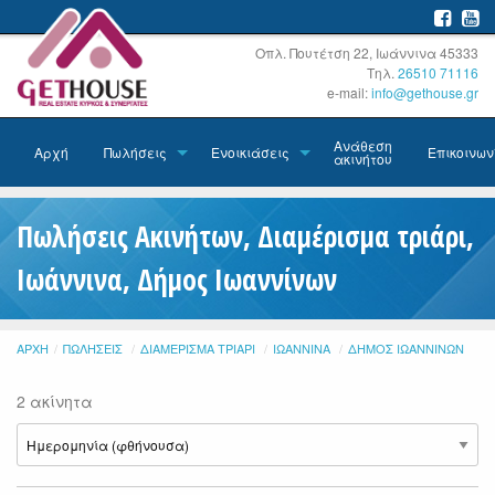
Οπλ. Πουτέτση 22, Ιωάννινα 45333
Τηλ.
26510 71116
e-mail:
info@gethouse.gr
Ανάθεση
Αρχή
Πωλήσεις
Ενοικιάσεις
Επικοινων
ακινήτου
Πωλήσεις Ακινήτων, Διαμέρισμα τριάρι,
Ιωάννινα, Δήμος Ιωαννίνων
ΑΡΧΉ
ΠΩΛΉΣΕΙΣ
ΔΙΑΜΈΡΙΣΜΑ ΤΡΙΆΡΙ
ΙΩΆΝΝΙΝΑ
ΔΉΜΟΣ ΙΩΑΝΝΊΝΩΝ
2 ακίνητα