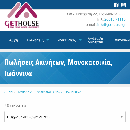
Οπλ. Πουτέτση 22, Ιωάννινα 45333
Τηλ.
26510 71116
e-mail:
info@gethouse.gr
Ανάθεση
Αρχή
Πωλήσεις
Ενοικιάσεις
Επικοινων
ακινήτου
Πωλήσεις Ακινήτων, Μονοκατοικία,
Ιωάννινα
ΑΡΧΉ
ΠΩΛΉΣΕΙΣ
ΜΟΝΟΚΑΤΟΙΚΊΑ
ΙΩΆΝΝΙΝΑ
46 ακίνητα