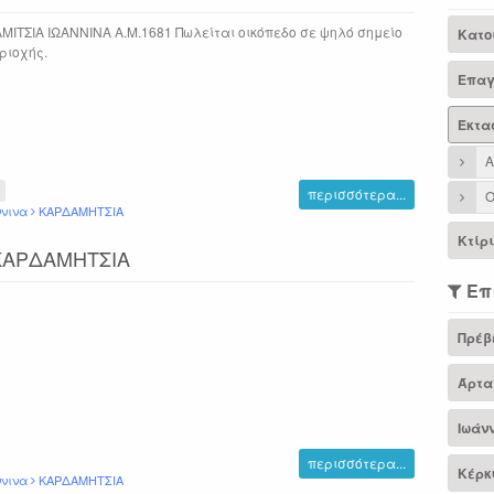
ΜΙΤΣΙΑ ΙΩΑΝΝΙΝΑ Α.Μ.1681 Πωλείται οικόπεδο σε ψηλό σημείο
Κατο
ριοχής.
Επαγ
Έκτα
Α
περισσότερα...
Ο
ννινα
ΚΑΡΔΑΜΗΤΣΙΑ
Κτίρ
 ΚΑΡΔΑΜΗΤΣΙΑ
Επ
Πρέβ
Άρτα
Ιωάν
περισσότερα...
Κέρκ
ννινα
ΚΑΡΔΑΜΗΤΣΙΑ