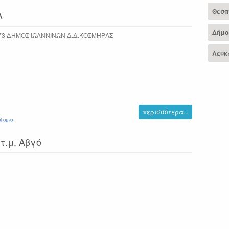
Θεσπ
Α
Δήμο
73 ΔΗΜΟΣ ΙΩΑΝΝΙΝΩΝ Δ.Δ.ΚΟΣΜΗΡΑΣ
Λευκ
περισσότερα...
ίνων
τ.μ. Αβγό