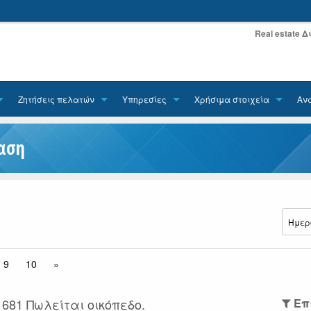
Real estate 
Ζητήσεις πελατών
Υπηρεσίες
Χρήσιμα στοιχεία
Αν
ταση
9
10
»
681 Πωλείται οικόπεδο.
Επ