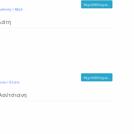
περισσότερα...
Δωδώνης
Αβγό
λάτη
περισσότερα...
ρίου
Ελάτη
αλούτσιανη