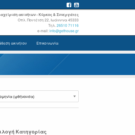
Διαχείριση ακινήτων - Κύρκος & Συνεργάτες
Οπλ. Πουτέτση 22, Ιωάννινα 45333
Τηλ.
26510 71116
e-mail:
info@gethouse.gr
άθεση ακινήτου
Επικοινωνία
ιλογή Κατηγορίας