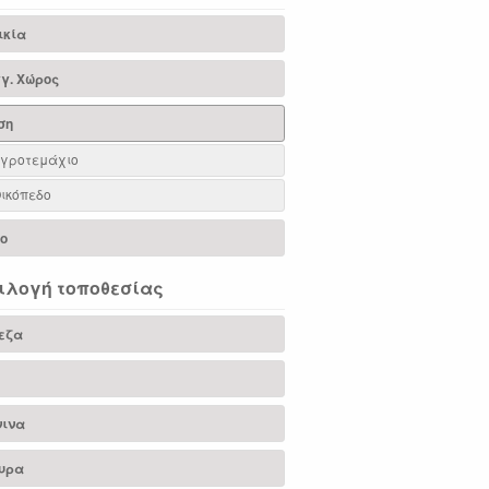
ικία
γ. Χώρος
ση
γροτεμάχιο
ικόπεδο
ιο
ιλογή τοποθεσίας
εζα
νινα
υρα