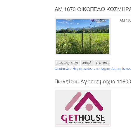
ΑΜ 1673 ΟΙΚΟΠΕΔΟ ΚΟΣΜΗΡ
ΑΜ 16
2
Κωδικός: 1673
430μ
€ 45.000
Οικόπεδο
Νομός Ιωάννινα
Δήμος Δήμος Ιωανν
Πωλείται Αγροτεμάχιο 11600