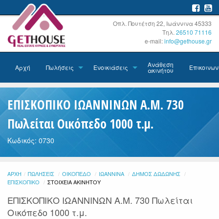
Οπλ. Πουτέτση 22, Ιωάννινα 45333
Τηλ.
26510 71116
e-mail:
info@gethouse.gr
Ανάθεση
Αρχή
Πωλήσεις
Ενοικιάσεις
Επικοινων
ακινήτου
ΕΠΙΣΚΟΠΙΚΟ ΙΩΑΝΝΙΝΩΝ Α.Μ. 730
Πωλείται Οικόπεδο 1000 τ.μ.
Κωδικός: 0730
ΑΡΧΉ
ΠΩΛΉΣΕΙΣ
ΟΙΚΌΠΕΔΟ
ΙΩΆΝΝΙΝΑ
ΔΉΜΟΣ ΔΩΔΏΝΗΣ
ΕΠΙΣΚΟΠΙΚΌ
ΤΡΈΧΟΥΣΑ:
ΣΤΟΙΧΕΊΑ ΑΚΙΝΉΤΟΥ
ΕΠΙΣΚΟΠΙΚΟ ΙΩΑΝΝΙΝΩΝ Α.Μ. 730 Πωλείται
Οικόπεδο 1000 τ.μ.