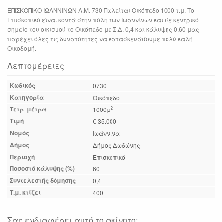
ΕΠΙΣΚΟΠΙΚΟ ΙΩΑΝΝΙΝΩΝ Α.Μ. 730 Πωλείται Οικόπεδο 1000 τ.μ. Το
Επισκοπικό είναι κοντά στην πόλη των Ιωαννίνων και σε κεντρικό
σημείο του οικισμού το Οικόπεδο με Σ.Δ. 0,4 και κάλυψης 0,60 μας
παρέχει όλες τις δυνατότητες να κατασκευάσουμε πολύ καλή
Οικοδομή.
Λεπτομέρειες
Κωδικός
0730
Κατηγορία
Οικόπεδο
Τετρ. μέτρα
2
1000μ
Τιμή
€ 35.000
Νομός
Ιωάννινα
Δήμος
Δήμος Δωδώνης
Περιοχή
Επισκοπικό
Ποσοστό κάλυψης (%)
60
Συντελεστής δόμησης
0,4
Τ.μ. κτίζει
400
Σας ενδιαφέρει αυτό το ακίνητο;