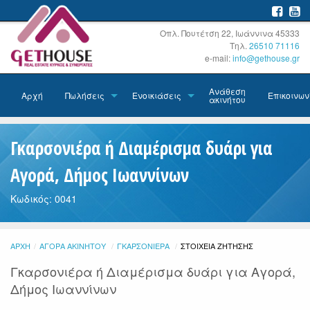
Οπλ. Πουτέτση 22, Ιωάννινα 45333
Τηλ.
26510 71116
e-mail:
info@gethouse.gr
Ανάθεση
Αρχή
Πωλήσεις
Ενοικιάσεις
Επικοινων
ακινήτου
Γκαρσονιέρα ή Διαμέρισμα δυάρι για
Αγορά, Δήμος Ιωαννίνων
Κωδικός: 0041
ΑΡΧΉ
ΑΓΟΡΆ ΑΚΙΝΉΤΟΥ
ΓΚΑΡΣΟΝΙΈΡΑ
ΤΡΈΧΟΥΣΑ:
ΣΤΟΙΧΕΊΑ ΖΉΤΗΣΗΣ
Γκαρσονιέρα ή Διαμέρισμα δυάρι για Αγορά,
Δήμος Ιωαννίνων