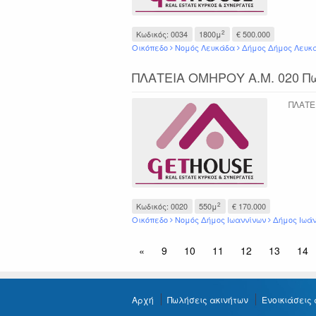
2
Κωδικός: 0034
1800μ
€ 500.000
Οικόπεδο
Νομός Λευκάδα
Δήμος Δήμος Λευκ
ΠΛΑΤΕΙΑ ΟΜΗΡΟΥ Α.Μ. 020 Πωλ
ΠΛΑΤΕΙ
2
Κωδικός: 0020
550μ
€ 170.000
Οικόπεδο
Νομός Δήμος Ιωαννίνων
Δήμος Ιωά
«
9
10
11
12
13
14
Αρχή
Πωλήσεις ακινήτων
Ενοικιάσεις