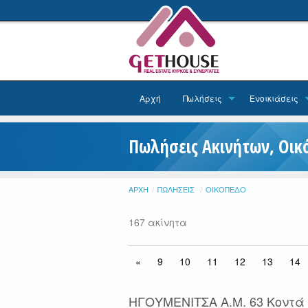
Αρχή
Πωλήσεις
Ενοικιάσεις
Πωλήσεις Ακινήτων, Οικ
ΑΡΧΉ
ΠΩΛΉΣΕΙΣ
ΟΙΚΌΠΕΔΟ
167 ακίνητα
«
9
10
11
12
13
14
ΗΓΟΥΜΕΝΙΤΣΑ Α.Μ. 63 Κοντά 