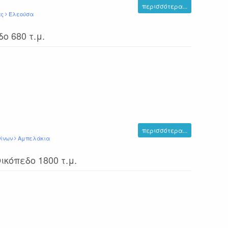
περισσότερα...
ας
Ελεούσα
ο 680 τ.μ.
περισσότερα...
νίνων
Αμπελάκια
κόπεδο 1800 τ.μ.