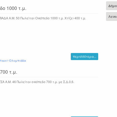
Δήμο
ο 1000 τ.μ.
Λευκ
ΑΔΑ Α.Μ. 50 Πωλείται Οικόπεδο 1000 τ.μ. Χτίζει 400 τ.μ.
περισσότερα...
νίνων
Ολυμπιάδα
00 τ.μ.
Α Α.Μ. 46 Πωλείται οικόπεδο 700 τ.μ. με Σ.Δ.0,6.