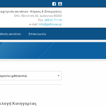
Διαχείριση ακινήτων - Κύρκος & Συνεργάτες
Οπλ. Πουτέτση 22, Ιωάννινα 45333
Τηλ.
26510 71116
e-mail:
info@gethouse.gr
άθεση ακινήτου
Επικοινωνία
ιλογή Κατηγορίας