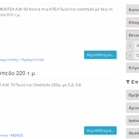
ΕΝΙΤΣΑ Α.Μ. 63 Κοντά στα ΚΤΕΛ Πωλείται οικόπεδο με θέα τη
Κατο
σα 515 τ.μ.
Επαγ
Έκτα
Α
περισσότερα...
Ο
ουμενίτσης
Ηγουμενίτσα
Κτίρ
πεδο 220 τ.μ.
Επ
Α.Μ. 70 Πωλείται Οικόπεδο 220μ. με Σ.Δ. 0,8.
Πρέβ
Άρτα
Ιωάν
περισσότερα...
Θεσπ
ννινα
ΜΩΛΟΣ