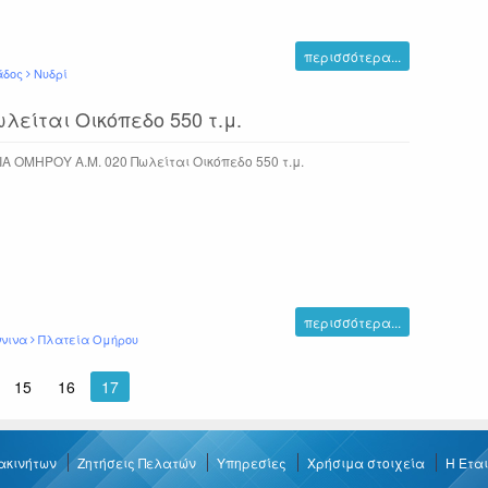
περισσότερα...
άδος
Νυδρί
είται Οικόπεδο 550 τ.μ.
Α ΟΜΗΡΟΥ Α.Μ. 020 Πωλείται Οικόπεδο 550 τ.μ.
περισσότερα...
ννινα
Πλατεία Ομήρου
15
16
είστε
17
στην
σελίδα
 ακινήτων
Ζητήσεις Πελατών
Υπηρεσίες
Χρήσιμα στοιχεία
Η Ετα