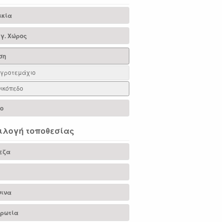
ικία
γ. Χώρος
ση
γροτεμάχιο
ικόπεδο
ιο
ιλογή τοποθεσίας
εζα
νινα
ρωτία